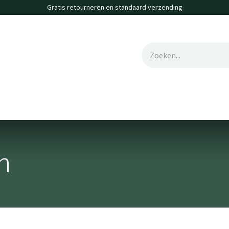
Gratis retourneren en standaard verzending
erte
Contact
Vacatures
n