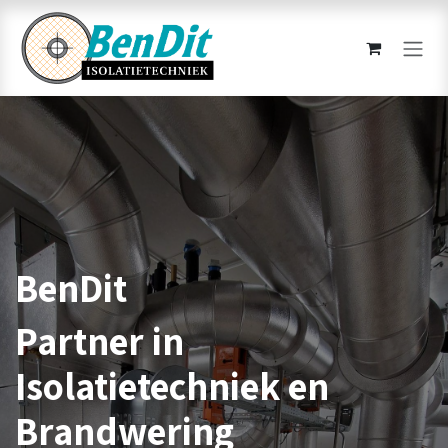
Overslaan naar inhoud
BenDit
Partner in
Isolatietechniek en
Brandwering