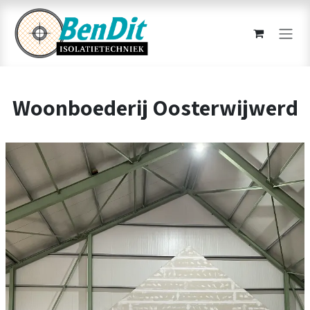
Overslaan naar inhoud
Woonboederij Oosterwijwerd