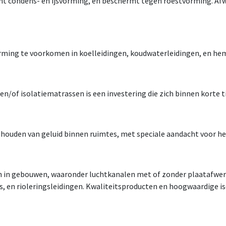
komt condens- en ijsvorming, en beschermt tegen roestvorming. A
rming te voorkomen in koelleidingen, koudwaterleidingen, en he
/of isolatiematrassen is een investering die zich binnen korte ti
behouden van geluid binnen ruimtes, met speciale aandacht voor h
en in gebouwen, waaronder luchtkanalen met of zonder plaatafwerk
, en rioleringsleidingen. Kwaliteitsproducten en hoogwaardige 