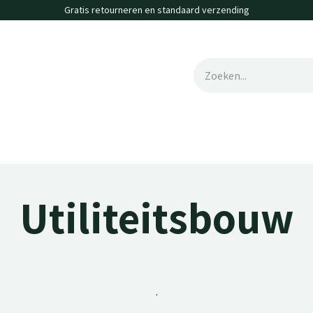
Gratis retourneren en standaard verzending
erte
Contact
Vacatures
Utiliteitsbouw
.