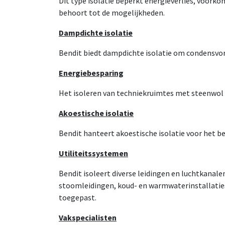
Dit type isolatie beperkt energieverlies, voor
behoort tot de mogelijkheden.
Dampdichte isolatie
Bendit biedt dampdichte isolatie om condensvo
Energiebesparing
Het isoleren van techniekruimtes met steenwol en
Akoestische isolatie
Bendit hanteert akoestische isolatie voor het 
Utiliteitssystemen
Bendit isoleert diverse leidingen en luchtkanal
stoomleidingen, koud- en warmwaterinstallaties
toegepast.
Vakspecialisten