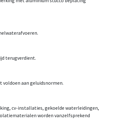
fwerking met aluminium stucco beplating
melwaterafvoeren.
jd terugverdient.
et voldoen aan geluidsnormen.
ing, cv-installaties, gekoelde waterleidingen,
isolatiematerialen worden vanzelfsprekend