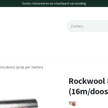
Gratis retourneren en standaard verzending
erte
Contact
Vacatures
m/doos) (prijs per meter)
Rockwool 
(16m/doos)