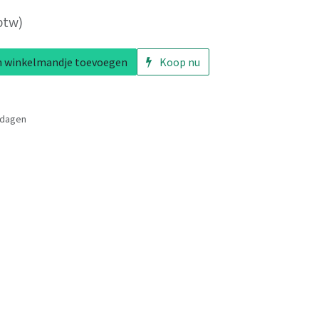
btw)
 winkelmandje toevoegen
Koop nu
 dagen