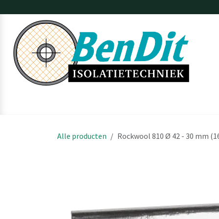
Overslaan naar inhoud
Home
Webshop
Over BenDit
Projecten
Diensten
Off
Alle producten
Rockwool 810 Ø 42 - 30 mm (16