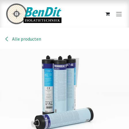
Overslaan naar inhoud
Alle producten