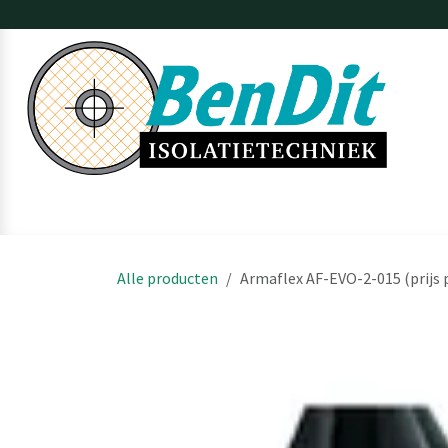
Overslaan naar inhoud
Home
Webshop
Over BenDit
Projecten
Diensten
Off
Alle producten
Armaflex AF-EVO-2-015 (prijs 