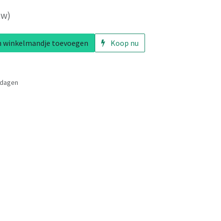
tw)
 winkelmandje toevoegen
Koop nu
 dagen