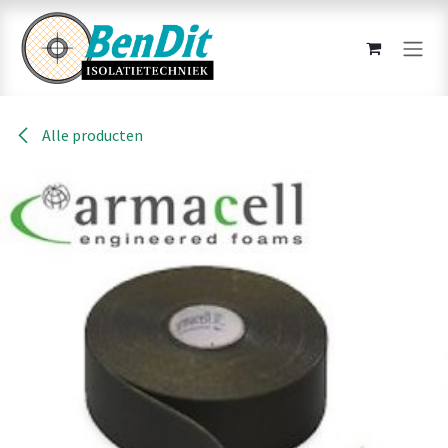
Overslaan naar inhoud
Alle producten