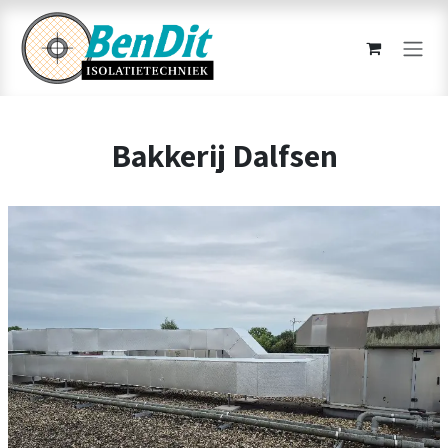
Overslaan naar inhoud
Bakkerij Dalfsen