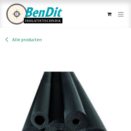
Overslaan naar inhoud
Alle producten